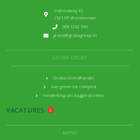
Vrijheidweg 45
1521 RP Wormerveer
088 1262 930
grond@grobagroep.nl
GROBA GROEP
Groba Grondhandel
Van groen tot compost
Verwerking van baggerstromen
VACATURES
2
MENU