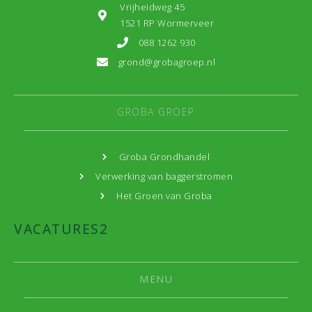
Vrijheidweg 45
1521 RP Wormerveer
088 1262 930
grond@grobagroep.nl
GROBA GROEP
Groba Grondhandel
Verwerking van baggerstromen
Het Groen van Groba
VACATURES
2
MENU