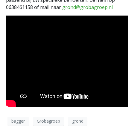
0638461158 of mail naar
grond@grobagroep.nl
bagger
Grobagroep
grond