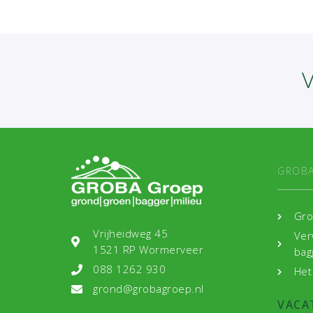
V
GROBA
Gro
Vrijheidweg 45
Ver
1521 RP Wormerveer
bag
088 1262 930
Het
grond@grobagroep.nl
VACA