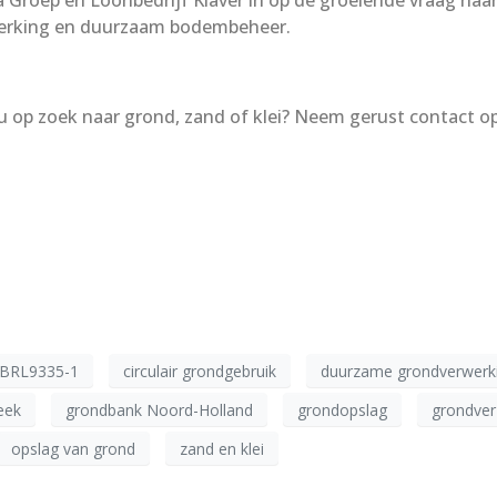
Groep en Loonbedrijf Klaver in op de groeiende vraag naa
nwerking en duurzaam bodembeheer.
u op zoek naar grond, zand of klei? Neem gerust contact o
BRL9335-1
circulair grondgebruik
duurzame grondverwerk
eek
grondbank Noord-Holland
grondopslag
grondver
opslag van grond
zand en klei