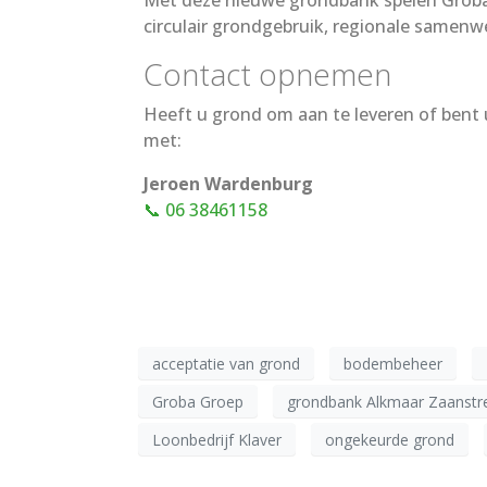
Met deze nieuwe grondbank spelen Groba 
circulair grondgebruik, regionale same
Contact opnemen
Heeft u grond om aan te leveren of bent 
met:
Jeroen Wardenburg
📞 06 38461158
acceptatie van grond
bodembeheer
Groba Groep
grondbank Alkmaar Zaanstr
Loonbedrijf Klaver
ongekeurde grond