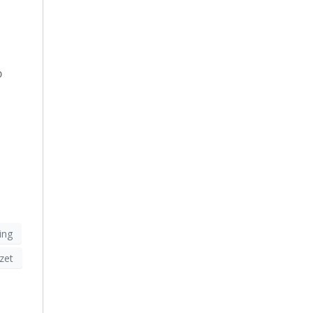
r
p
ing
zet