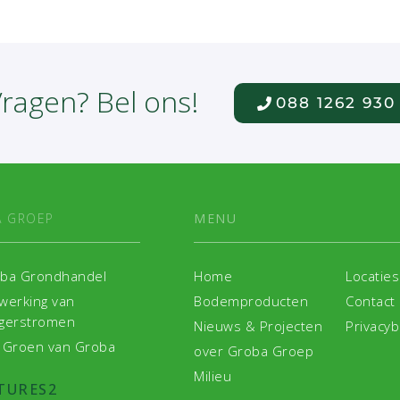
ragen? Bel ons!
088 1262 930
 GROEP
MENU
ba Grondhandel
Home
Locaties
werking van
Bodemproducten
Contact
gerstromen
Nieuws & Projecten
Privacyb
 Groen van Groba
over Groba Groep
Milieu
TURES
2