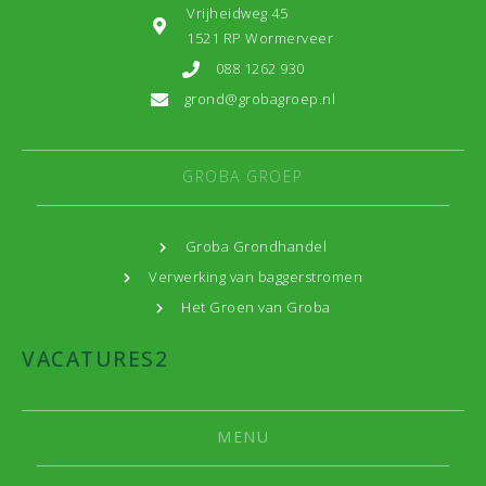
Vrijheidweg 45
1521 RP Wormerveer
088 1262 930
grond@grobagroep.nl
GROBA GROEP
Groba Grondhandel
Verwerking van baggerstromen
Het Groen van Groba
VACATURES
2
MENU