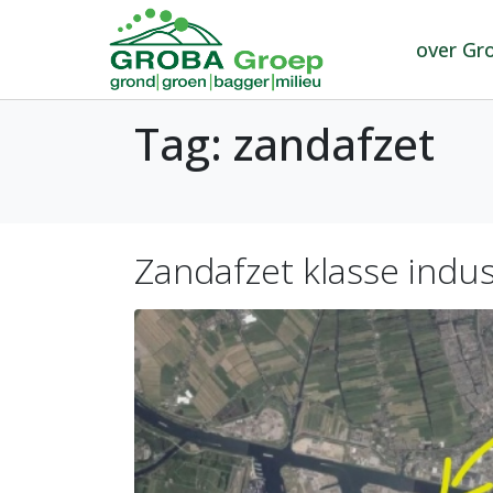
over Gr
Tag:
zandafzet
Zandafzet klasse indu