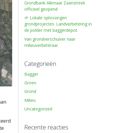
Grondbank Alkmaar Zaanstreek
officieel geopend
🌱 Lokale oplossingen
grondprojecten. Landverbetering in
de polder met baggerdepot.
Van grondverschuiver naar
milieuverbeteraar.
Categorieën
Bagger
Groen
Grond
Milieu
aan
Uncategorized
teerd
Recente reacties
te