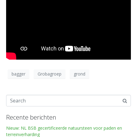
bagger
Grobagroep
grond
Recente berichten
Nieuw: NL BSB gecertificeerde natuursteen voor paden en
terreinverharding